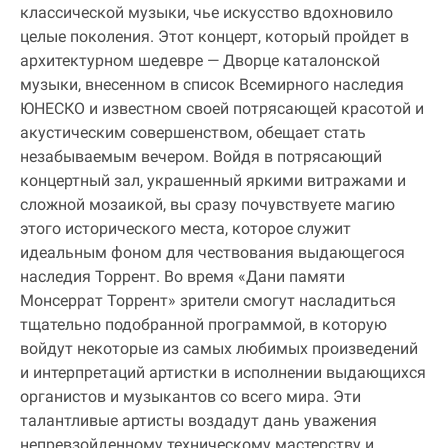
классической музыки, чье искусство вдохновило
целые поколения. Этот концерт, который пройдет в
архитектурном шедевре — Дворце каталонской
музыки, внесенном в список Всемирного наследия
ЮНЕСКО и известном своей потрясающей красотой и
акустическим совершенством, обещает стать
незабываемым вечером. Войдя в потрясающий
концертный зал, украшенный яркими витражами и
сложной мозаикой, вы сразу почувствуете магию
этого исторического места, которое служит
идеальным фоном для чествования выдающегося
наследия Торрент. Во время «Дани памяти
Монсеррат Торрент» зрители смогут насладиться
тщательно подобранной программой, в которую
войдут некоторые из самых любимых произведений
и интерпретаций артистки в исполнении выдающихся
органистов и музыкантов со всего мира. Эти
талантливые артисты воздадут дань уважения
непревзойденному техническому мастерству и