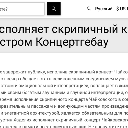
Русский
$ US 
исполняет скрипичный 
естром Концертгебау
х заворожит публику, исполнив скрипичный концерт Чайко
тот вечер обещает стать великолепным соединением музык
рством и эмоциональной интерпретацией, воплощает в жиз
ный своим богатым звучанием и глубиной интерпретации, 
ремя исполнения скрипичного концерта Чайковского в со
выразительным пассажам и волнующим частям произведени
 и элегантной архитектурой, является обязательным для 
устин Хаделих исполняет скрипичный концерт Чайковского
анется в памяти всех присутствующих. Не пропустите эт