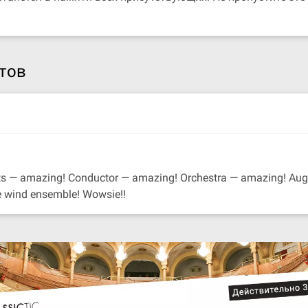
тов
eats — amazing! Conductor — amazing! Orchestra — amazing! Aug
he wind ensemble! Wowsie!!