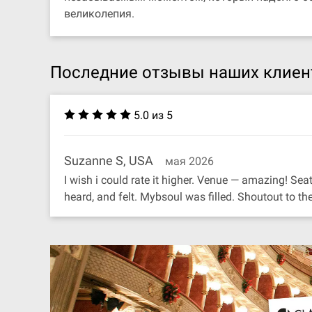
великолепия.
Последние отзывы наших клиен
5.0 из 5
Suzanne S, USA
мая 2026
I wish i could rate it higher. Venue — amazing! S
heard, and felt. Mybsoul was filled. Shoutout to t