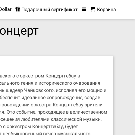
Dollar
Подарочный сертификат
Корзина
концерт
вского с оркестром Концертгебау в
ального гения и исторического очарования.
нь шедевр Чайковского, исполняя его мощно и
обеспечит идеальное сопровождение, создав
провождении оркестра Концертгебау зрители
я. Это событие, проходящее в величественном
посещения любителями классической музыки,
 с оркестром Концертгебау, будет
от необыкновенный вечер музыкального