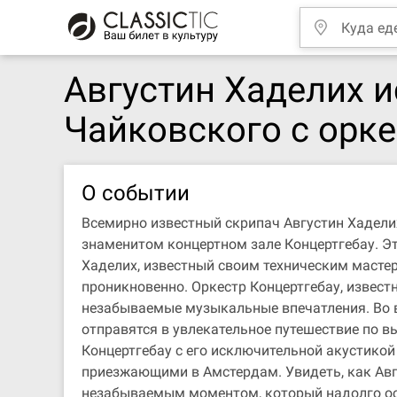
Августин Хаделих 
Чайковского с орк
О событии
Всемирно известный скрипач Августин Хадели
знаменитом концертном зале Концертгебау. Э
Хаделих, известный своим техническим масте
проникновенно. Оркестр Концертгебау, извест
незабываемые музыкальные впечатления. Во в
отправятся в увлекательное путешествие по 
Концертгебау с его исключительной акустикой
приезжающими в Амстердам. Увидеть, как Авг
незабываемым моментом, который надолго ост