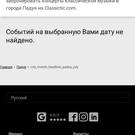
забронировать концерты классической музыки в
городе Падуя на Classictic.com.
Событий на выбранную Вами дату не
найдено.
Главная
>
Падуя
>
city_month_headline_padua_july
4,9/5
Фирма
Билеты