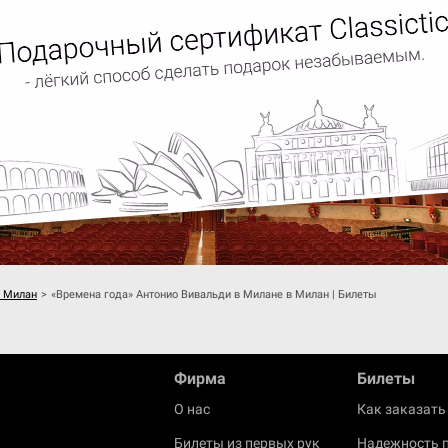
в Милан
>
«Времена года» Антонио Вивальди в Милане в Милан | Билеты
Фирма
Билеты
О нас
Как заказать
Билеты из первых рук
Надежность 