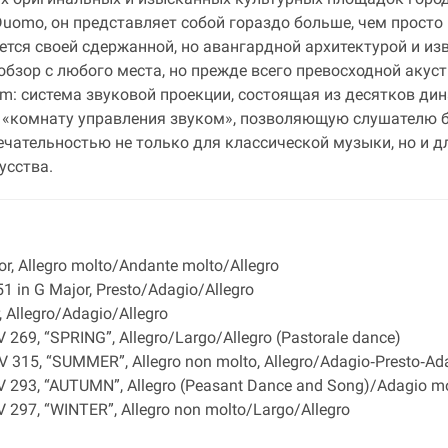
 Duomo, он представляет собой гораздо больше, чем просто
яется своей сдержанной, но авангардной архитектурой и из
зор с любого места, но прежде всего превосходной акусти
: система звуковой проекции, состоящая из десятков дин
е «комнату управления звуком», позволяющую слушателю б
ечательностью не только для классической музыки, но и 
усства.
or, Allegro molto/Andante molto/Allegro
1 in G Major, Presto/Adagio/Allegro
 Allegro/Adagio/Allegro
V 269, “SPRING”, Allegro/Largo/Allegro (Pastorale dance)
RV 315, “SUMMER”, Allegro non molto, Allegro/Adagio‐Presto‐A
RV 293, “AUTUMN”, Allegro (Peasant Dance and Song)/Adagio mo
V 297, “WINTER”, Allegro non molto/Largo/Allegro