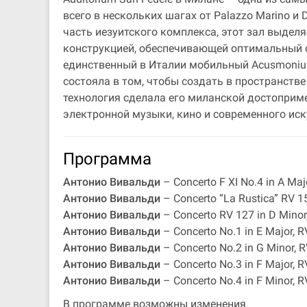
всего в нескольких шагах от Palazzo Marino и
часть иезуитского комплекса, этот зал выдел
конструкцией, обеспечивающей оптимальный об
единственный в Италии мобильный Acusmonium
состояла в том, чтобы создать в пространств
технология сделала его миланской достоприм
электронной музыки, кино и современного иск
Программа
Антонио Вивальди
– Concerto F XI No.4 in A Maj
Антонио Вивальди
– Concerto “La Rustica” RV 15
Антонио Вивальди
– Concerto RV 127 in D Minor,
Антонио Вивальди
– Concerto No.1 in E Major, R
Антонио Вивальди
– Concerto No.2 in G Minor, 
Антонио Вивальди
– Concerto No.3 in F Major, 
Антонио Вивальди
– Concerto No.4 in F Minor, R
В программе возможны изменения