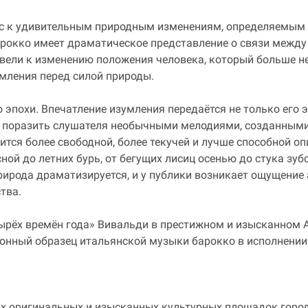
ес к удивительным природным изменениям, определяемым 
арокко имеет драматическое представление о связи между
вели к изменению положения человека, который больше не 
умления перед силой природы.
 эпохи. Впечатление изумления передаётся не только его
поразить слушателя необычными мелодиями, созданными з
тся более свободной, более текучей и лучше способной оп
ной до летних бурь, от бегущих лисиц осенью до стука зуб
рода драматизируется, и у публики возникает ощущение 
тва.
рёх времён года» Вивальди в престижном и изысканном Au
онный образец итальянской музыки барокко в исполнении 
мых оригинальных и изысканных культурных площадок горо