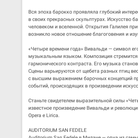
Вся эпоха барокко проявляла глубокий интер
в своих прекрасных скульптурах. Искусство б
человеком и вселенной. Открытия Галилея при
возникло новое отношение благоговения и из
«Четыре времени года» Вивальди — символ его
музыкальным языком. Композиция стремится 
гармонического контраста. Его музыка станови
Сцены варьируются от щебета разных птиц вес
с высшим выражением барочных концепций при
событий, происходящих в произведении искусс
Станьте свидетелем выразительной силы «Четы
известное произведение Вивальди и революци
Opera e Lirica.
AUDITORIUM SAN FEDELE
Auditorium San Fedele в Милане — одна из са