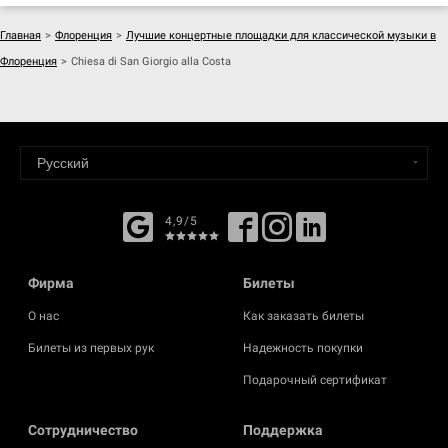
Главная
>
Флоренция
>
Лучшие концертные площадки для классической музыки в
Флоренция
>
Chiesa di San Giorgio alla Costa
4,9/5
Фирма
Билеты
О нас
Как заказать билеты
Билеты из первых рук
Надежность покупки
Подарочный сертификат
Cотрудничество
Поддержка