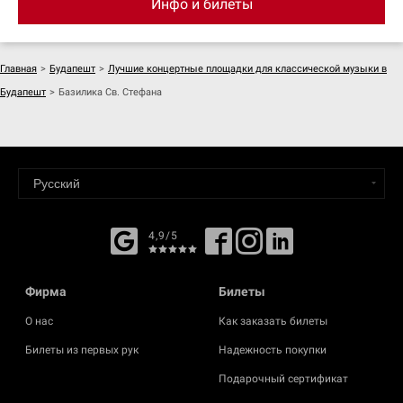
Инфо и билеты
Главная
>
Будапешт
>
Лучшие концертные площадки для классической музыки в
Будапешт
>
Базилика Св. Стефана
4,9/5
Фирма
Билеты
О нас
Как заказать билеты
Билеты из первых рук
Надежность покупки
Подарочный сертификат