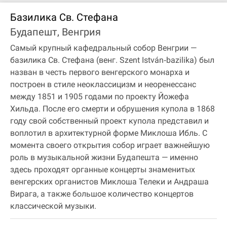
Базилика Св. Стефана
Будапешт, Венгрия
Самый крупный кафедральный собор Венгрии —
базилика Св. Стефана (венг. Szent István‐bazilika) был
назван в честь первого венгерского монарха и
построен в стиле неоклассицизм и неоренессанс
между 1851 и 1905 годами по проекту Йожефа
Хильда. После его смерти и обрушения купола в 1868
году свой собственный проект купола представил и
воплотил в архитектурной форме Миклоша Ибль. С
момента своего открытия собор играет важнейшую
роль в музыкальной жизни Будапешта — именно
здесь проходят органные концерты знаменитых
венгерских органистов Миклоша Телеки и Андраша
Вирага, а также большое количество концертов
классической музыки.