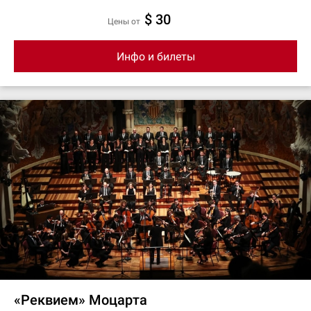
$ 30
цены от
Инфо и билеты
«Реквием» Моцарта