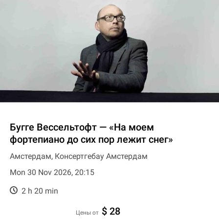
Бугге Вессельтофт — «На моем
фортепиано до сих пор лежит снег»
Амстердам, Консертгебау Амстердам
Mon 30 Nov 2026, 20:15
2 h 20 min
$ 28
цены от