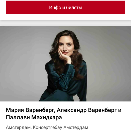
Инфо и билеты
Мария Варенберг, Александр Варенберг и
Паллави Махидхара
Амстердам, Консертгебау Амстердам