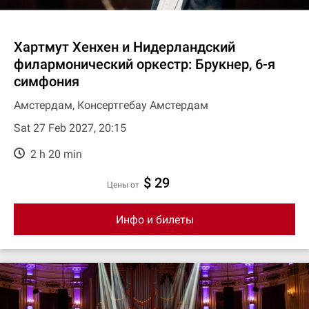
Хартмут Хенхен и Нидерландский
филармонический оркестр: Брукнер, 6-я
симфония
Амстердам, Консертгебау Амстердам
Sat 27 Feb 2027, 20:15
2 h 20 min
$ 29
цены от
Инфо и билеты