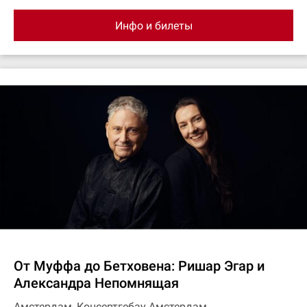
Инфо и билеты
От Муффа до Бетховена: Ришар Эгар и
Александра Непомнящая
Амстердам, Консертгебау Амстердам