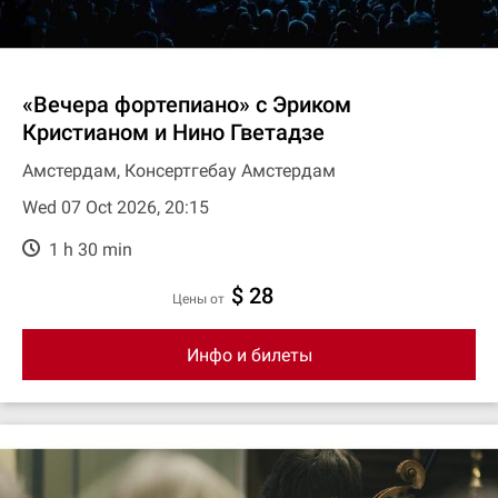
«Вечера фортепиано» с Эриком
Кристианом и Нино Гветадзе
Амстердам, Консертгебау Амстердам
Wed 07 Oct 2026, 20:15
1 h 30 min
$ 28
цены от
Инфо и билеты