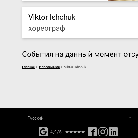
Viktor Ishchuk
хореограф
События на данный момент отсу
Главная
>
Исполнители
>
Viktor Ishchuk
4,9/5