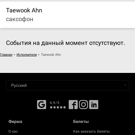
Taewook Ahn
саксофон
События на данный момент отсутствуют.
Главная
>
Исполнители
>
Taewook Ahn
4,9/5
Фирма
Билеты
О нас
Как заказать билеты