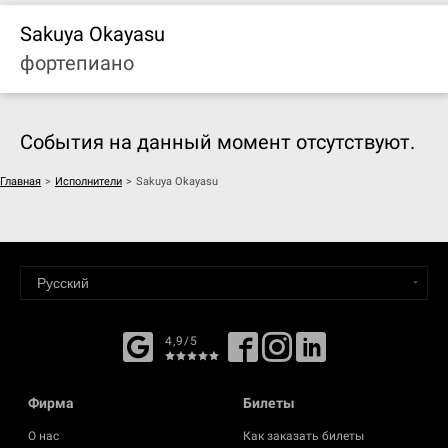
Sakuya Okayasu
фортепиано
События на данный момент отсутствуют.
Главная
>
Исполнители
>
Sakuya Okayasu
4,9/5
Фирма
Билеты
О нас
Как заказать билеты