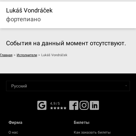
Lukáš Vondráček
фортепиано
События на данный момент отсутствуют.
Главная
>
Исполнители
>
Lukáš Vondráček
4,9/5
Фирма
Билеты
О нас
Как заказать билеты