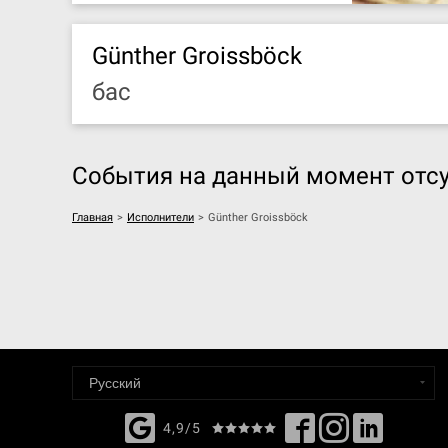
Günther Groissböck
бас
События на данный момент отсу
Главная
>
Исполнители
>
Günther Groissböck
4,9/5