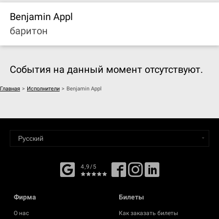
Benjamin Appl
баритон
События на данный момент отсутствуют.
Главная
>
Исполнители
>
Benjamin Appl
4,9/5
Фирма
Билеты
О нас
Как заказать билеты