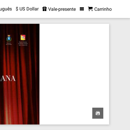
tuguês
$ US Dollar
Vale-presente
Carrinho