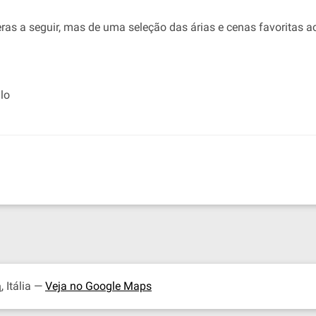
ras a seguir, mas de uma seleção das árias e cenas favoritas
lo
a
, Itália —
Veja no Google Maps