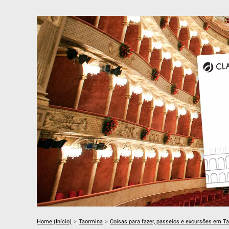
Home (Início)
>
Taormina
>
Coisas para fazer, passeios e excursões em T