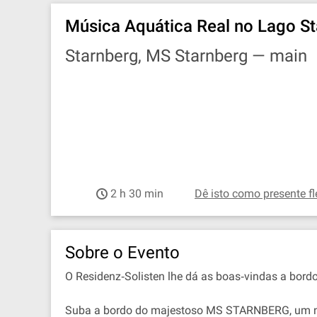
Música Aquática Real no Lago S
Starnberg, MS Starnberg —
main
2 h 30 min
Dê isto como presente fl
Sobre o Evento
O Residenz‐Solisten lhe dá as boas‐vindas a bordo
Suba a bordo do majestoso MS STARNBERG, um navio