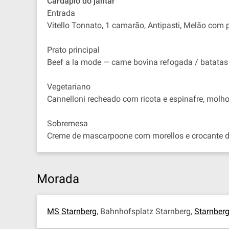
Cardápio do jantar
Entrada
Vitello Tonnato, 1 camarão, Antipasti, Melão co
Prato principal
Beef a la mode — carne bovina refogada / batata
Vegetariano
Cannelloni recheado com ricota e espinafre, molh
Sobremesa
Creme de mascarpoone com morellos e crocante d
Morada
MS Starnberg
, Bahnhofsplatz Starnberg,
Starnber