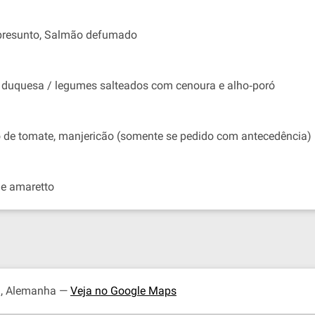
m presunto, Salmão defumado
s duquesa / legumes salteados com cenoura e alho‐poró
o de tomate, manjericão (somente se pedido com antecedência)
e amaretto
g
, Alemanha —
Veja no Google Maps