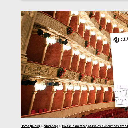
Home (Início)
>
Starnberg
>
Coisas para fazer, passeios e excursões em S