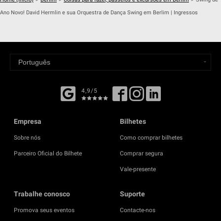
Ano Novo! David Hermlin e sua Orquestra de Dança Swing em Berlim | Ingressos
4,9/5
Empresa
Bilhetes
Sobre nós
Como comprar bilhetes
Parceiro Oficial do Bilhete
Comprar segura
Vale-presente
Trabalhe conosco
Suporte
Promova seus eventos
Contacte-nos