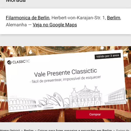
Filarmonica de Berlin
, Herbert‐von‐Karajan‐Str. 1,
Berlim
,
Alemanha —
Veja no Google Maps
Home (Início)
>
Berlim
>
Coisas para fazer, passeios e excursões em Berlim
>
Swing de