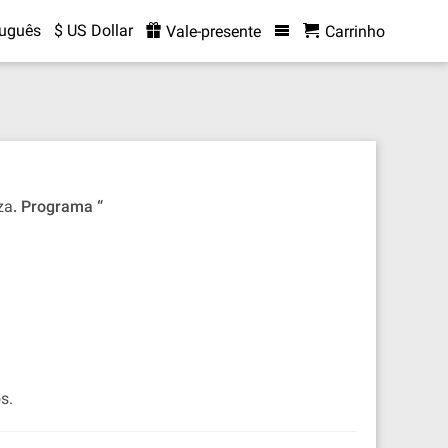
tuguês
$ US Dollar
Vale-presente
Carrinho
za
. Programa “
s.