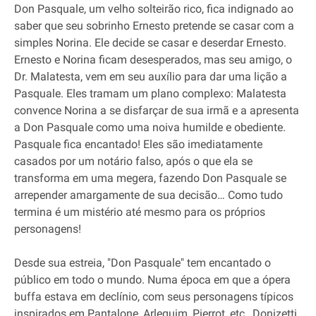
Don Pasquale, um velho solteirão rico, fica indignado ao
saber que seu sobrinho Ernesto pretende se casar com a
simples Norina. Ele decide se casar e deserdar Ernesto.
Ernesto e Norina ficam desesperados, mas seu amigo, o
Dr. Malatesta, vem em seu auxílio para dar uma lição a
Pasquale. Eles tramam um plano complexo: Malatesta
convence Norina a se disfarçar de sua irmã e a apresenta
a Don Pasquale como uma noiva humilde e obediente.
Pasquale fica encantado! Eles são imediatamente
casados por um notário falso, após o que ela se
transforma em uma megera, fazendo Don Pasquale se
arrepender amargamente de sua decisão… Como tudo
termina é um mistério até mesmo para os próprios
personagens!
Desde sua estreia, "Don Pasquale" tem encantado o
público em todo o mundo. Numa época em que a ópera
buffa estava em declínio, com seus personagens típicos
inspirados em Pantalone, Arlequim, Pierrot, etc., Donizetti