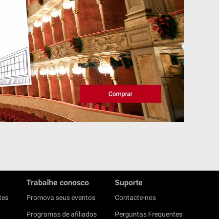
Trabalhe conosco
Suporte
tes
Promova seus eventos
Contacte-nos
Programas de afiliados
Perguntas Frequentes