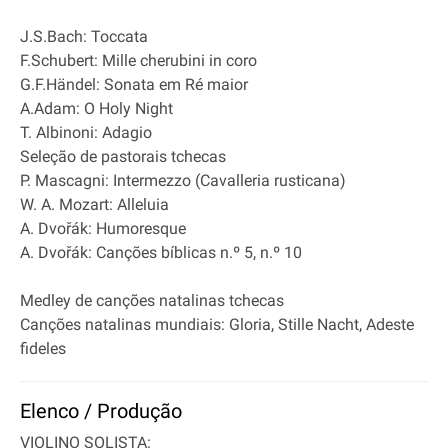
J.S.Bach: Toccata
F.Schubert: Mille cherubini in coro
G.F.Händel: Sonata em Ré maior
A.Adam: O Holy Night
T. Albinoni: Adagio
Seleção de pastorais tchecas
P. Mascagni: Intermezzo (Cavalleria rusticana)
W. A. Mozart: Alleluia
A. Dvořák: Humoresque
A. Dvořák: Canções bíblicas n.º 5, n.º 10
Medley de canções natalinas tchecas
Canções natalinas mundiais: Gloria, Stille Nacht, Adeste
fideles
Elenco / Produção
VIOLINO SOLISTA: