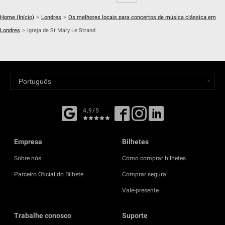
Home (Início)
>
Londres
>
Os melhores locais para concertos de música clássica em
Londres
>
Igreja de St Mary Le Strand
4,9/5
Empresa
Bilhetes
Sobre nós
Como comprar bilhetes
Parceiro Oficial do Bilhete
Comprar segura
Vale-presente
Trabalhe conosco
Suporte