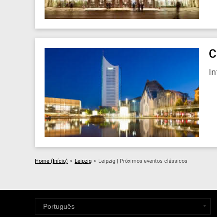
C
I
Home (Início)
>
Leipzig
>
Leipzig | Próximos eventos clássicos