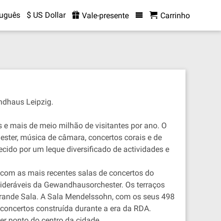
tuguês
$ US Dollar
Vale-presente
Carrinho
ndhaus Leipzig.
e mais de meio milhão de visitantes por ano. O
ter, música de câmara, concertos corais e de
ido por um leque diversificado de actividades e
 com as mais recentes salas de concertos do
ideráveis da Gewandhausorchester. Os terraços
Grande Sala. A Sala Mendelssohn, com os seus 498
concertos construída durante a era da RDA.
er ponto do centro da cidade.