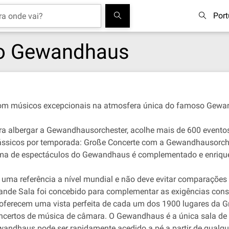
Por
no Gewandhaus
com músicos excepcionais na atmosfera única do famoso Gewa
 albergar a Gewandhausorchester, acolhe mais de 600 eventos 
ssicos por temporada: Große Concerte com a Gewandhausorches
ama de espectáculos do Gewandhaus é complementado e enriquec
uma referência a nível mundial e não deve evitar comparações
nde Sala foi concebido para complementar as exigências cons
oferecem uma vista perfeita de cada um dos 1900 lugares da 
ncertos de música de câmara. O Gewandhaus é a única sala de 
wandhaus pode ser rapidamente acedido a pé a partir de qualqu