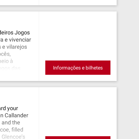
e 2025: Luss
7 de agosto
Sábado, 13 de
deiros Jogos
a e vivenciar
e vilarejos
ocês,
eio à
Informações e bilhetes
ogos das
tholl
e 2025: Luss
7 de agosto
Sábado, 13 de
ard your
in Callander
 and the
oe, filled
n Glencoe’s