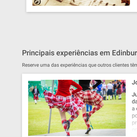
Principais experiências em Edinbu
Reserve uma das experiências que outros clientes t
J
Ju
da
a 
po
p
g
Te