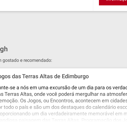
rgh
êm gostado e recomendado:
ogos das Terras Altas de Edimburgo
nte‐se a nós em uma excursão de um dia para os verda
s Terras Altas, onde você poderá mergulhar na atmosfer
emoção. Os Jogos, ou Encontros, acontecem em cidades 
r todo o país e são um dos destaques do calendário esc
roporcionando um dia verdadeiramente memorável em m
randiosa paisagem das Terras Altas. Programação dos J
rras Altas de 2025: Domingo, 25 de maio de 2025: Blair A