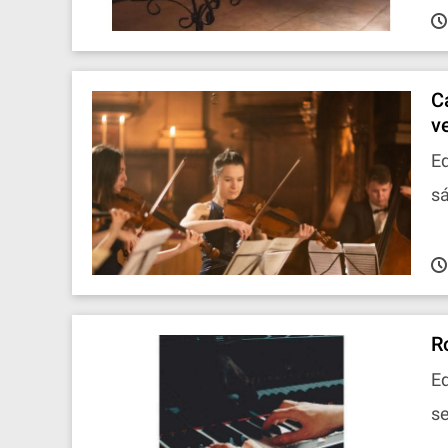
C
v
Ed
sá
R
Ed
se