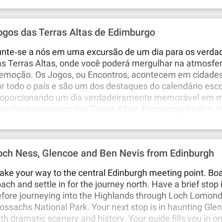
mingo, 8 de junho de 2025: Glamis Sábado, 5 de julho d
mingo, 3 de agosto de 2025: Bridge of Allan Domingo, 1
ogos das Terras Altas de Edimburgo
 2025: Crieff Sábado, 6 de setembro de 2025: Braemar 
tembro de 2025: Pitlochery
nte‐se a nós em uma excursão de um dia para os verda
s Terras Altas, onde você poderá mergulhar na atmosfer
emoção. Os Jogos, ou Encontros, acontecem em cidades 
r todo o país e são um dos destaques do calendário esc
roporcionando um dia verdadeiramente memorável em m
randiosa paisagem das Terras Altas. Programação dos J
rras Altas de 2025: Domingo, 25 de maio de 2025: Blair A
mingo, 8 de junho de 2025: Glamis Sábado, 5 de julho d
mingo, 3 de agosto de 2025: Bridge of Allan Domingo, 1
och Ness, Glencoe and Ben Nevis from Edinburgh
 2025: Crieff Sábado, 6 de setembro de 2025: Braemar 
tembro de 2025: Pitlochery
ke your way to the central Edinburgh meeting point. Bo
ach and settle in for the journey north. Have a brief stop 
fore journeying into the Highlands through Loch Lomond
ossachs National Park. Your next stop is in haunting Glenc
th dramatic scenery and history. Your guide fills you in o