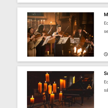
M
Ed
se
S
Ed
sá