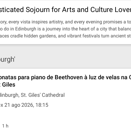
sticated Sojourn for Arts and Culture Love
ry, every vista inspires artistry, and every evening promises a to
do in Edinburgh is a journey into the heart of a city that balance
races cradle hidden gardens, and vibrant festivals turn ancient st
urgh'
onatas para piano de Beethoven à luz de velas na 
t Giles
inburgh, St. Giles' Cathedral
x 21 ago 2026, 18:15
1 h