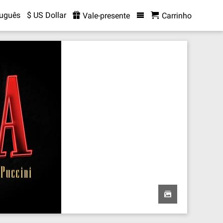
tuguês
$ US Dollar
Vale-presente
Carrinho