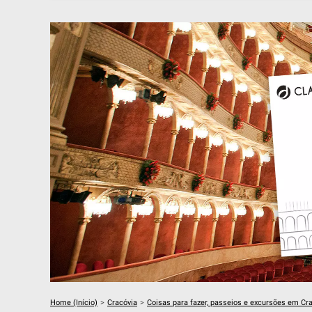
Home (Início)
>
Cracóvia
>
Coisas para fazer, passeios e excursões em Cr