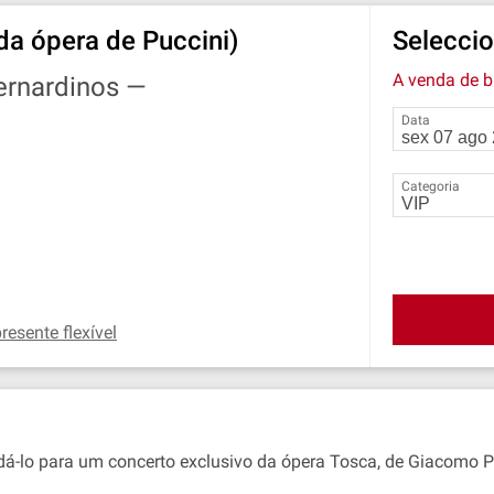
da ópera de Puccini)
Seleccio
A venda de b
ernardinos —
Data
Categoria
resente flexível
-lo para um concerto exclusivo da ópera Tosca, de Giacomo Pucc