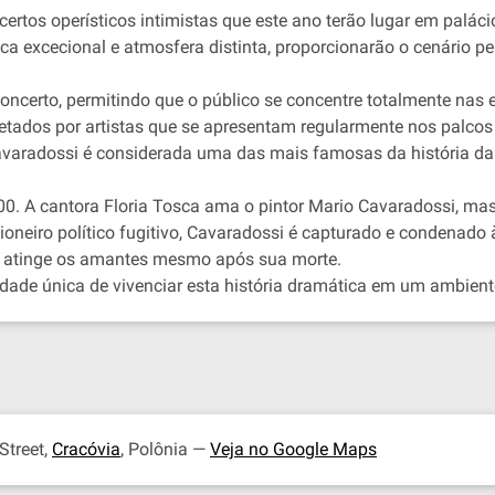
certos operísticos intimistas que este ano terão lugar em paláci
ica excecional e atmosfera distinta, proporcionarão o cenário pe
ncerto, permitindo que o público se concentre totalmente nas 
retados por artistas que se apresentam regularmente nos palcos 
Cavaradossi é considerada uma das mais famosas da história da
. A cantora Floria Tosca ama o pintor Mario Cavaradossi, ma
isioneiro político fugitivo, Cavaradossi é capturado e condenad
a atinge os amantes mesmo após sua morte.
de única de vivenciar esta história dramática em um ambiente in
Street,
Cracóvia
, Polônia —
Veja no Google Maps