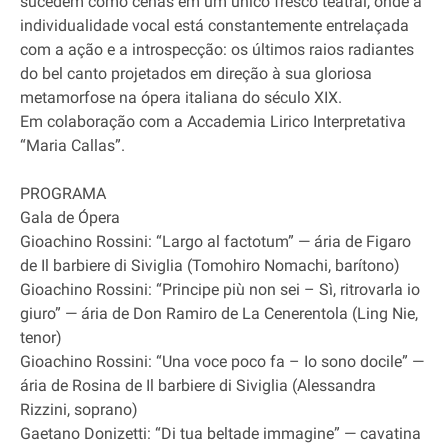
sucedem como cenas em um único fresco teatral, onde a
individualidade vocal está constantemente entrelaçada
com a ação e a introspecção: os últimos raios radiantes
do bel canto projetados em direção à sua gloriosa
metamorfose na ópera italiana do século XIX.
Em colaboração com a Accademia Lirico Interpretativa
“Maria Callas”.
PROGRAMA
Gala de Ópera
Gioachino Rossini: “Largo al factotum” — ária de Figaro
de Il barbiere di Siviglia (Tomohiro Nomachi, barítono)
Gioachino Rossini: “Principe più non sei – Sì, ritrovarla io
giuro” — ária de Don Ramiro de La Cenerentola (Ling Nie,
tenor)
Gioachino Rossini: “Una voce poco fa – Io sono docile” —
ária de Rosina de Il barbiere di Siviglia (Alessandra
Rizzini, soprano)
Gaetano Donizetti: “Di tua beltade immagine” — cavatina