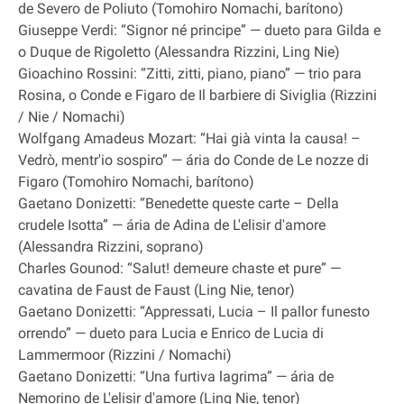
de Severo de Poliuto (Tomohiro Nomachi, barítono)
Giuseppe Verdi: “Signor né principe” — dueto para Gilda e
o Duque de Rigoletto (Alessandra Rizzini, Ling Nie)
Gioachino Rossini: “Zitti, zitti, piano, piano” — trio para
Rosina, o Conde e Figaro de Il barbiere di Siviglia (Rizzini
/ Nie / Nomachi)
Wolfgang Amadeus Mozart: “Hai già vinta la causa! –
Vedrò, mentr'io sospiro” — ária do Conde de Le nozze di
Figaro (Tomohiro Nomachi, barítono)
Gaetano Donizetti: “Benedette queste carte – Della
crudele Isotta” — ária de Adina de L'elisir d'amore
(Alessandra Rizzini, soprano)
Charles Gounod: “Salut! demeure chaste et pure” —
cavatina de Faust de Faust (Ling Nie, tenor)
Gaetano Donizetti: “Appressati, Lucia – Il pallor funesto
orrendo” — dueto para Lucia e Enrico de Lucia di
Lammermoor (Rizzini / Nomachi)
Gaetano Donizetti: “Una furtiva lagrima” — ária de
Nemorino de L'elisir d'amore (Ling Nie, tenor)