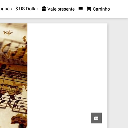
tuguês
$ US Dollar
Vale-presente
Carrinho