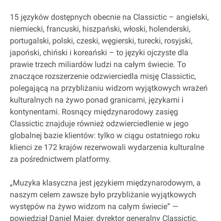
15 języków dostępnych obecnie na Classictic – angielski,
niemiecki, francuski, hiszpański, włoski, holenderski,
portugalski, polski, czeski, węgierski, turecki, rosyjski,
japoński, chiński i koreański – to języki ojczyste dla
prawie trzech miliardów ludzi na całym świecie. To
znaczące rozszerzenie odzwierciedla misję Classictic,
polegającą na przybliżaniu widzom wyjątkowych wrażeń
kulturalnych na żywo ponad granicami, językami i
kontynentami. Rosnący międzynarodowy zasięg
Classictic znajduje również odzwierciedlenie w jego
globalnej bazie klientów: tylko w ciągu ostatniego roku
klienci ze 172 krajów rezerwowali wydarzenia kulturalne
za pośrednictwem platformy.
„Muzyka klasyczna jest językiem międzynarodowym, a
naszym celem zawsze było przybliżanie wyjątkowych
występów na żywo widzom na całym świecie” —
powiedział Daniel Maier, dyrektor generalny Classictic.