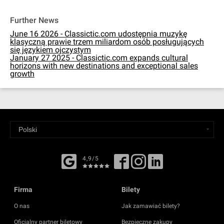
Further News
June 16 2026 - Classictic.com udostępnia muzykę
klasyczną prawie trzem miliardom osób posługujących
się językiem ojczystym
January 27 2025 - Classictic.com expands cultural
horizons with new destinations and exceptional sales
growth
4,9/5
Firma
Bilety
O nas
Jak zamawiać bilety?
Oficjalny partner biletowy
Bezpieczne zakupy