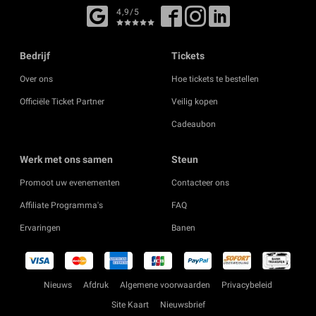
4,9/5
Bedrijf
Tickets
Over ons
Hoe tickets te bestellen
Officiële Ticket Partner
Veilig kopen
Cadeaubon
Werk met ons samen
Steun
Promoot uw evenementen
Contacteer ons
Affiliate Programma's
FAQ
Ervaringen
Banen
Nieuws
Afdruk
Algemene voorwaarden
Privacybeleid
Site Kaart
Nieuwsbrief