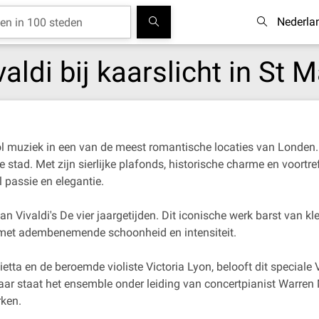
Nederla
aldi bij kaarslicht in St M
ol muziek in een van de meest romantische locaties van Londen.
 stad. Met zijn sierlijke plafonds, historische charme en voortr
l passie en elegantie.
 Vivaldi's De vier jaargetijden. Dit iconische werk barst van k
t met adembenemende schoonheid en intensiteit.
ietta en de beroemde violiste Victoria Lyon, belooft dit special
aar staat het ensemble onder leiding van concertpianist Warren
rken.