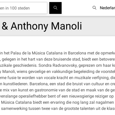
Nederla
 & Anthony Manoli
in het Palau de la Música Catalana in Barcelona met de opmerk
 gelegen in het hart van deze bruisende stad, biedt een betove
uzikale geschiedenis. Sondra Radvanovsky, geprezen om haar krac
 Manoli, wiens gevoelige en vakkundige begeleiding de voorstell
e fusie te worden van vocale kracht en muzikale verfijning, die
 kunstliederen. Barcelona, een stad die bruist van cultuur en crea
ke mix van kunst en gastronomie van de stad en maak van de ge
nslange operaliefhebber bent of een nieuwsgierige reiziger op z
 Música Catalana biedt een ervaring die nog lang zal nagalmen 
 samenwerking tussen twee van de grootste talenten uit de klas