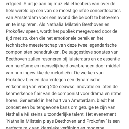
erfgoed. Sluit je aan bij muziekliefhebbers van over de
hele wereld op een van de meest geliefde concertlocaties
van Amsterdam voor een avond die belooft te betoveren
en te inspireren. Als Nathalia Milstein Beethoven en
Prokofiev speelt, wordt het publiek meegevoerd door de
tijd met stukken die het emotionele bereik en het
technische meesterschap van deze twee legendarische
componisten benadrukken. De suggestieve sonates van
Beethoven zullen resoneren bij luisteraars en de essentie
van heroïsme en menselijkheid overbrengen door middel
van hun ingewikkelde melodieën. De werken van
Prokofiev bieden daarentegen een dynamische
verkenning van vroeg 20e‐eeuwse innovatie en laten de
kenmerkende flair van de componist voor drama en ritme
horen. Genesteld in het hart van Amsterdam, biedt het
concert een buitengewone kans om getuige te zijn van
Nathalia Milsteins uitzonderlijke talent. Het evenement
"Nathalia Milstein plays Beethoven and Prokofiev" is een
perfecte mix van klassieke verfijning en moderne