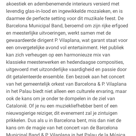
akoestiek en adembenemende interieurs versierd met
levendig glas‐in‐lood en ingewikkelde mozaïeken, en is
daarmee de perfecte setting voor dit muzikale feest. De
Barcelona Municipal Band, beroemd om zijn rijke erfgoed
en meesterlijke uitvoeringen, werkt samen met de
gewaardeerde dirigent P. Vilaplana, wat garant staat voor
een onvergetelijke avond vol entertainment. Het publiek
kan zich verheugen op een harmonieuze mix van
klassieke meesterwerken en hedendaagse composities,
uitgevoerd met uitzonderlijke vaardigheid en passie door
dit getalenteerde ensemble. Een bezoek aan het concert
van het gemeentelijk orkest van Barcelona & P. Vilaplana
in het Palau biedt niet alleen een culturele ervaring, maar
ook de kans om je onder te dompelen in de ziel van
Catalonië. Of je nu een muziekliefhebber bent of een
nieuwsgierige reiziger, dit evenement zal je zintuigen
prikkelen. Dus als u in Barcelona bent, mis dan niet de
kans om de magie van het concert van de Barcelona
Municipal Band & P. Vilaplana in het Palau de la Música