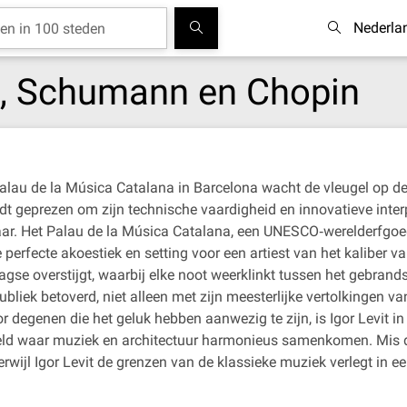
Nederla
rt, Schumann en Chopin
 Palau de la Música Catalana in Barcelona wacht de vleugel op 
rdt geprezen om zijn technische vaardigheid en innovatieve inter
jaar. Het Palau de la Música Catalana, een UNESCO‐werelderfgoe
fecte akoestiek en setting voor een artiest van het kaliber van
daagse overstijgt, waarbij elke noot weerklinkt tussen het gebra
ubliek betoverd, niet alleen met zijn meesterlijke vertolkingen v
 degenen die het geluk hebben aanwezig te zijn, is Igor Levit i
reld waar muziek en architectuur harmonieus samenkomen. Mis d
 terwijl Igor Levit de grenzen van de klassieke muziek verlegt 