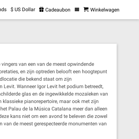
nds
$ US Dollar
Cadeaubon
Winkelwagen
de vingers van een van de meest opwindende
pretaties, en zijn optreden belooft een hoogtepunt
dlocatie die bekend staat om zijn
 Levit. Wanneer Igor Levit het podium betreedt,
ndschilderde glas en de ingewikkelde mozaïeken van
an klassieke pianorepertoire, maar ook met zijn
n het Palau de la Música Catalana meer dan alleen
eze kans niet om een avond te beleven die zowel
in een van de meest gerespecteerde monumenten van