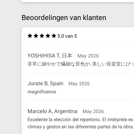
Beoordelingen van klanten
5.0 van 5
YOSHIHISA T, 日本
May 2026
非常に細やかで繊細な音色が､美しい音楽堂にぴっ
Jurate B, Spain
May 2026
magnificence
Marcelo A, Argentina
May 2026
Excelente la elección del repertorio. El intérprete
climas y gestos en las diferentes partes de la ob