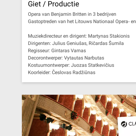
Giet / Productie
Opera van Benjamin Britten in 3 bedrijven
Gastoptreden van het Litouws Nationaal Opera‐ en 
Muziekdirecteur en dirigent: Martynas Stakionis
Dirigenten: Julius Geniušas, Ričardas Šumila
Regisseur: Gintaras Varnas
Decorontwerper: Vytautas Narbutas
Kostuumontwerper: Juozas Statkevičius
Koorleider: Česlovas Radžiūnas