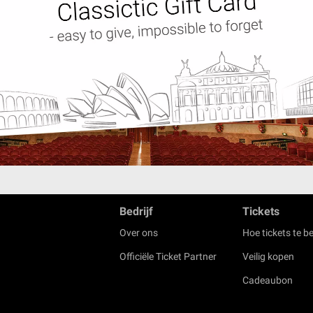
Bedrijf
Tickets
Over ons
Hoe tickets te be
Officiële Ticket Partner
Veilig kopen
Cadeaubon