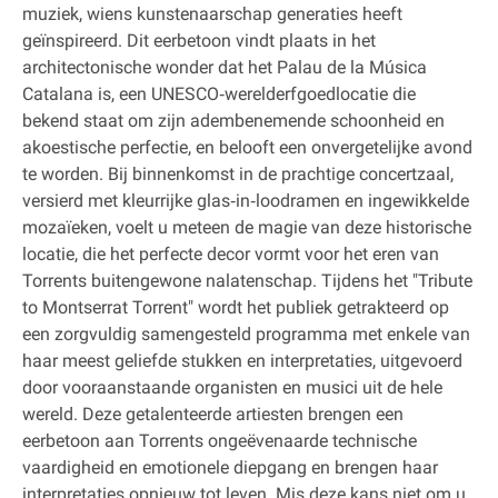
muziek, wiens kunstenaarschap generaties heeft
geïnspireerd. Dit eerbetoon vindt plaats in het
architectonische wonder dat het Palau de la Música
Catalana is, een UNESCO‐werelderfgoedlocatie die
bekend staat om zijn adembenemende schoonheid en
akoestische perfectie, en belooft een onvergetelijke avond
te worden. Bij binnenkomst in de prachtige concertzaal,
versierd met kleurrijke glas‐in‐loodramen en ingewikkelde
mozaïeken, voelt u meteen de magie van deze historische
locatie, die het perfecte decor vormt voor het eren van
Torrents buitengewone nalatenschap. Tijdens het "Tribute
to Montserrat Torrent" wordt het publiek getrakteerd op
een zorgvuldig samengesteld programma met enkele van
haar meest geliefde stukken en interpretaties, uitgevoerd
door vooraanstaande organisten en musici uit de hele
wereld. Deze getalenteerde artiesten brengen een
eerbetoon aan Torrents ongeëvenaarde technische
vaardigheid en emotionele diepgang en brengen haar
interpretaties opnieuw tot leven. Mis deze kans niet om u