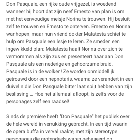
Don Pasquale, een rijke oude vrijgezel, is woedend
wanneer hij hoort dat zijn neef Ernesto van plan is om
met het eenvoudige meisje Norina te trouwen. Hij besluit
zelf te trouwen en Ernesto te onterven. Ernesto en Norina
wanhopen, maar hun vriend dokter Malatesta schiet te
hulp om Pasquale een lesje te leren. Ze smeden een
ingewikkeld plan: Malatesta haalt Norina over zich te
vermommen als zijn zus en presenteert haar aan Don
Pasquale als een nederige en gehoorzame bruid.
Pasquale is in de wolken! Ze worden onmiddellijk
getrouwd door een nepnotaris, waarna ze verandert in een
duivelin die Don Pasquale bitter laat spijt hebben van zijn
beslissing … Hoe het allemaal afloopt, is zelfs voor de
personages zelf een raadsel!
Sinds de première heeft "Don Pasquale" het publiek over
de hele wereld in verrukking gebracht. In een tijd waarin
de opera buffa in verval raakte, met zijn stereotype
personages die grotendeels waren gebaseerd op