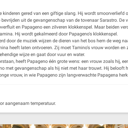
e kinderen gered van een giftige slang. Hij wordt smoorverliefd
e bevrijden uit de gevangenschap van de tovenaar Sarastro. De
overfluit en Papageno een zilveren klokkenspel. Maar beiden ver
mina. Hij wordt gekalmeerd door Papageno's klokkenspel.
erd door de muziek wijzen de dieren van het bos hem de weg naa
a heeft laten ontvoeren. Zij moet Tamino's vrouw worden en zij
ehendige wijze en gaat door vuur en water.
doorstaan, heeft Papageno één grote wens: een vrouw zoals hij, ee
no met gevangenschap als hij niet met haar trouwt. Hij belooft h
jonge vrouw, in wie Papageno zijn langverwachte Papagena herk
 door aangenaam temperatuur.