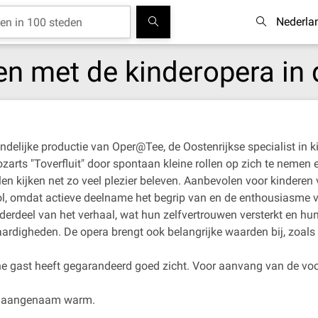
Nederla
en met de kinderopera in 
iendelijke productie van Oper@Tee, de Oostenrijkse specialist in k
ozarts "Toverfluit" door spontaan kleine rollen op zich te nemen
n kijken net zo veel plezier beleven. Aanbevolen voor kinderen v
l, omdat actieve deelname het begrip van en de enthousiasme v
erdeel van het verhaal, wat hun zelfvertrouwen versterkt en hun 
ardigheden. De opera brengt ook belangrijke waarden bij, zoal
e gast heeft gegarandeerd goed zicht. Voor aanvang van de voorst
oor aangenaam warm.