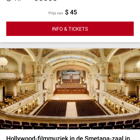
$ 45
prijs van
INFO & TICKETS
Hollywood‐filmmuziek in de Smetana‐zaal in