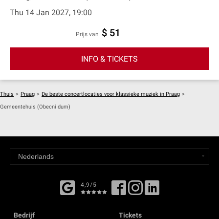
Thu 14 Jan 2027, 19:00
$ 51
prijs van
INFO & TICKETS
Thuis
>
Praag
>
De beste concertlocaties voor klassieke muziek in Praag
>
Gemeentehuis (Obecní dum)
4,9/5
Bedrijf
Tickets