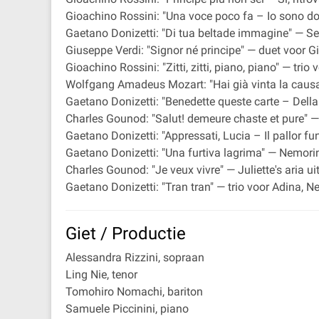
Gioachino Rossini: "Una voce poco fa – Io sono docil
Gaetano Donizetti: "Di tua beltade immagine" — Se
Giuseppe Verdi: "Signor né principe" — duet voor Gi
Gioachino Rossini: "Zitti, zitti, piano, piano" — trio
Wolfgang Amadeus Mozart: "Hai già vinta la causa!
Gaetano Donizetti: "Benedette queste carte – Della c
Charles Gounod: "Salut! demeure chaste et pure" — 
Gaetano Donizetti: "Appressati, Lucia – Il pallor 
Gaetano Donizetti: "Una furtiva lagrima" — Nemorino'
Charles Gounod: "Je veux vivre" — Juliette's aria u
Gaetano Donizetti: "Tran tran" — trio voor Adina, Ne
Giet / Productie
Alessandra Rizzini, sopraan
Ling Nie, tenor
Tomohiro Nomachi, bariton
Samuele Piccinini, piano