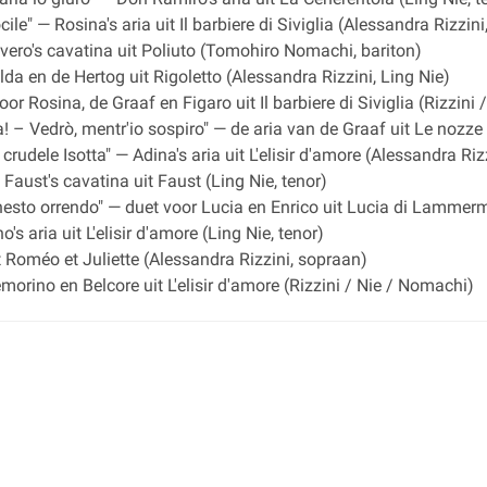
e" — Rosina's aria uit Il barbiere di Siviglia (Alessandra Rizzin
vero's cavatina uit Poliuto (Tomohiro Nomachi, bariton)
lda en de Hertog uit Rigoletto (Alessandra Rizzini, Ling Nie)
 voor Rosina, de Graaf en Figaro uit Il barbiere di Siviglia (Rizzin
 – Vedrò, mentr'io sospiro" — de aria van de Graaf uit Le nozze
rudele Isotta" — Adina's aria uit L'elisir d'amore (Alessandra Riz
Faust's cavatina uit Faust (Ling Nie, tenor)
funesto orrendo" — duet voor Lucia en Enrico uit Lucia di Lammer
s aria uit L'elisir d'amore (Ling Nie, tenor)
it Roméo et Juliette (Alessandra Rizzini, sopraan)
morino en Belcore uit L'elisir d'amore (Rizzini / Nie / Nomachi)