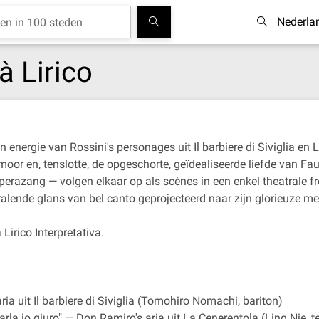
Nederla
à Lirico
energie van Rossini's personages uit Il barbiere di Siviglia en L
 en, tenslotte, de opgeschorte, geïdealiseerde liefde van Faust e
razang — volgen elkaar op als scènes in een enkel theatrale fre
stralende glans van bel canto geprojecteerd naar zijn glorieuze
irico Interpretativa.
ia uit Il barbiere di Siviglia (Tomohiro Nomachi, bariton)
varla io giuro" — Don Ramiro's aria uit La Cenerentola (Ling Nie, t