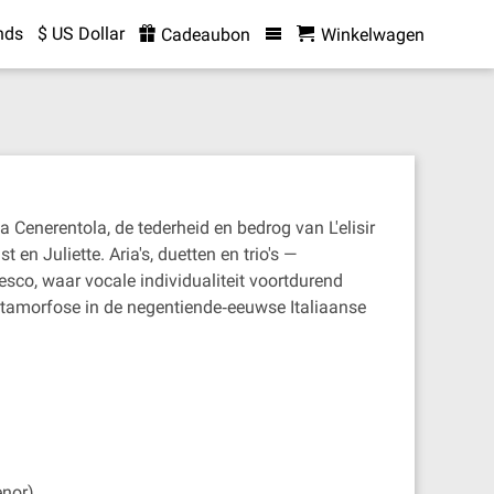
nds
$ US Dollar
Cadeaubon
Winkelwagen
a Cenerentola, de tederheid en bedrog van L'elisir
n Juliette. Aria's, duetten en trio's —
sco, waar vocale individualiteit voortdurend
 metamorfose in de negentiende‐eeuwse Italiaanse
enor)