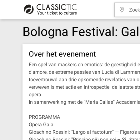
Bologna Festival: Gal
Over het evenement
Een spel van maskers en emoties: de geestigheid en 
d'amore, de extreme passies van Lucia di Lammermoor
toevertrouwd aan drie opkomende revelaties van ope
verweven is met actie en introspectie: de laatste 
opera.
In samenwerking met de "Maria Callas" Accademia L
PROGRAMMA
Opera Gala
Gioachino Rossini: "Largo al factotum" — Figaro's ar
Gioachino Rossini: "Principe più non sei – Sì, ritro