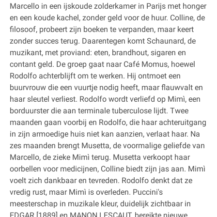
Marcello in een ijskoude zolderkamer in Parijs met honger
en een koude kachel, zonder geld voor de huur. Colline, de
filosoof, probeert zijn boeken te verpanden, maar keert
zonder succes terug. Daarentegen komt Schaunard, de
muzikant, met proviand: eten, brandhout, sigaren en
contant geld. De groep gaat naar Café Momus, hoewel
Rodolfo achterblijft om te werken. Hij ontmoet een
buurvrouw die een vuurtje nodig heeft, maar flauwvalt en
haar sleutel verliest. Rodolfo wordt verliefd op Mimì, een
borduurster die aan terminale tuberculose lijdt. Twee
maanden gaan voorbij en Rodolfo, die haar achteruitgang
in zijn armoedige huis niet kan aanzien, verlaat haar. Na
zes maanden brengt Musetta, de voormalige geliefde van
Marcello, de zieke Mimì terug. Musetta verkoopt haar
oorbellen voor medicijnen, Colline biedt zijn jas aan. Mimì
voelt zich dankbaar en tevreden. Rodolfo denkt dat ze
vredig rust, maar Mimì is overleden. Puccini's
meesterschap in muzikale kleur, duidelijk zichtbaar in
EDGAR [1889] en MANON LESCAUT, bereikte nieuwe