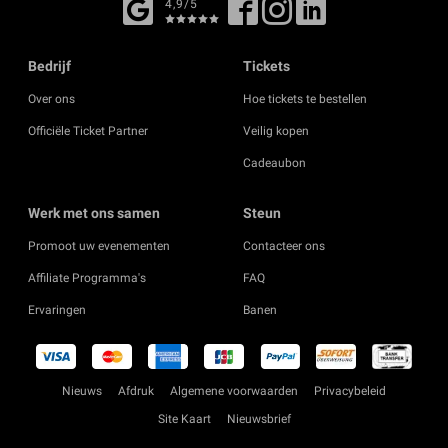
4,9/5
Bedrijf
Tickets
Over ons
Hoe tickets te bestellen
Officiële Ticket Partner
Veilig kopen
Cadeaubon
Werk met ons samen
Steun
Promoot uw evenementen
Contacteer ons
Affiliate Programma's
FAQ
Ervaringen
Banen
Nieuws
Afdruk
Algemene voorwaarden
Privacybeleid
Site Kaart
Nieuwsbrief