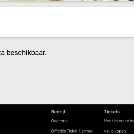
ta beschikbaar.
Bedrijf
Tickets
Over ons
Hoe tickets te be
Officiële Ticket Partner
Veilig kopen