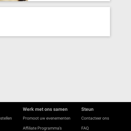
Werk met ons samen
Steun
stellen
Promoot uw evenementen
Contacteer ons
Affiliate Programma's
FAQ