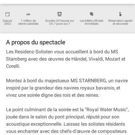
Depuis
1 million de
Soutien 24 heures sur
Les billets officiels
Réservation rapide
2002
clients satisfaits
24, 7 jours sur 7
immédiats
et sécurisée
A propos du spectacle
Les Residenz‐Solisten vous accueillent à bord du MS
Starnberg avec des œuvres de Händel, Vivaldi, Mozart et
Corelli.
Montez à bord du majestueux MS STARNBERG, un navire
inspiré par la grandeur des navires royaux bavarois, et
vivez une soirée digne des rois et des reines.
Le point culminant de la soirée est la "Royal Water Music",
jouée dans le salon du pont principal, réputé pour son
acoustique exceptionnelle. Laissez les solistes résidents
vous enchanter avec des chefs‐d'œuvre de compositeurs