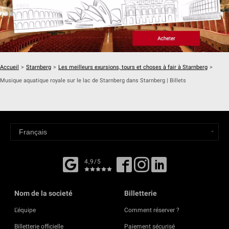
Accueil
>
Starnberg
>
Les meilleurs exursions, tours et choses à fair à Starnberg
>
Musique aquatique royale sur le lac de Starnberg dans Starnberg | Billets
4,9/5
Nom de la societé
Billetterie
L'équipe
Comment réserver ?
Billetterie officielle
Paiement sécurisé