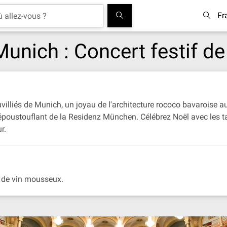
Fr
Munich : Concert festif d
illiés de Munich, un joyau de l'architecture rococo bavaroise au
 époustouflant de la Residenz München. Célébrez Noël avec les ta
r.
e de vin mousseux.