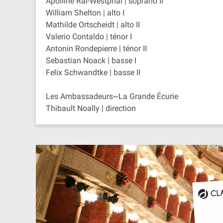
Apolline Raï-Westphal | soprano II
William Shelton | alto I
Mathilde Ortscheidt | alto II
Valerio Contaldo | ténor I
Antonin Rondepierre | ténor II
Sebastian Noack | basse I
Felix Schwandtke | basse II
Les Ambassadeurs~La Grande Écurie
Thibault Noally | direction