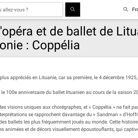
Fr
opéra et de ballet de Litu
tonie : Coppélia
s plus appréciés en Lituanie, car sa première, le 4 décembre 1925,
a le 100e anniversaire du ballet lituanien au cours de la saison 
es visions uniques aux chorégraphes, et « Coppélia » ne fait pa
interprétations se rapprochent davantage du « Sandman » d'Hof
un des ballets les plus fréquemment joués au monde. Cette histoir
animées et de décors visuellement époustouflants, qui captiven