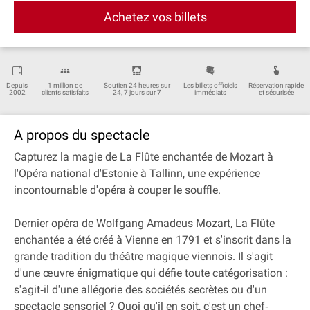
Achetez vos billets
Depuis
1 million de
Soutien 24 heures sur
Les billets officiels
Réservation rapide
2002
clients satisfaits
24, 7 jours sur 7
immédiats
et sécurisée
A propos du spectacle
Capturez la magie de La Flûte enchantée de Mozart à
l'Opéra national d'Estonie à Tallinn, une expérience
incontournable d'opéra à couper le souffle.
Dernier opéra de Wolfgang Amadeus Mozart, La Flûte
enchantée a été créé à Vienne en 1791 et s'inscrit dans la
grande tradition du théâtre magique viennois. Il s'agit
d'une œuvre énigmatique qui défie toute catégorisation :
s'agit‐il d'une allégorie des sociétés secrètes ou d'un
spectacle sensoriel ? Quoi qu'il en soit, c'est un chef‐