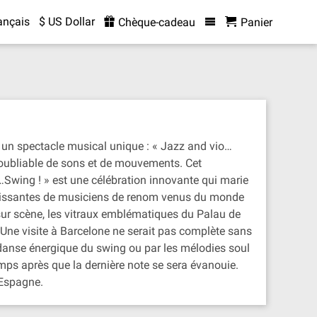
ançais
$ US Dollar
Chèque-cadeau
Panier
le un spectacle musical unique : « Jazz and vio…
noubliable de sons et de mouvements. Cet
Swing ! » est une célébration innovante qui marie
louissantes de musiciens de renom venus du monde
sur scène, les vitraux emblématiques du Palau de
ne visite à Barcelone ne serait pas complète sans
 danse énergique du swing ou par les mélodies soul
ps après que la dernière note se sera évanouie.
'Espagne.