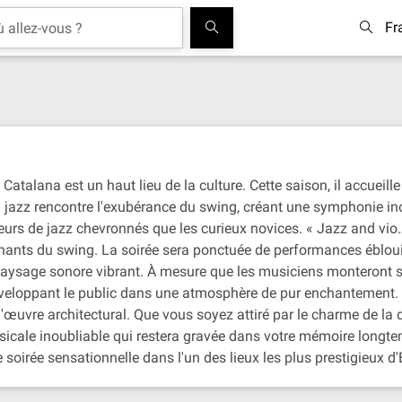
Fr
atalana est un haut lieu de la culture. Cette saison, il accueil
u jazz rencontre l'exubérance du swing, créant une symphonie i
urs de jazz chevronnés que les curieux novices. « Jazz and vio…
raînants du swing. La soirée sera ponctuée de performances éb
n paysage sonore vibrant. À mesure que les musiciens monteront 
veloppant le public dans une atmosphère de pur enchantement. U
'œuvre architectural. Que vous soyez attiré par le charme de la
icale inoubliable qui restera gravée dans votre mémoire longtem
soirée sensationnelle dans l'un des lieux les plus prestigieux d