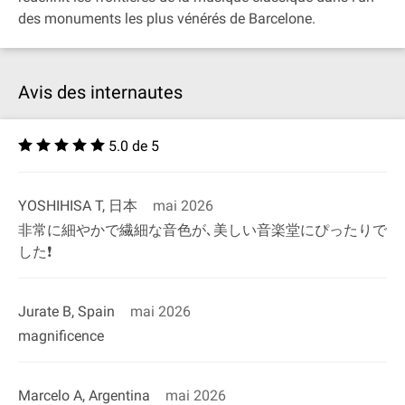
des monuments les plus vénérés de Barcelone.
Avis des internautes
5.0 de 5
YOSHIHISA T, 日本
mai 2026
非常に細やかで繊細な音色が､美しい音楽堂にぴったりで
した❗
Jurate B, Spain
mai 2026
magnificence
Marcelo A, Argentina
mai 2026